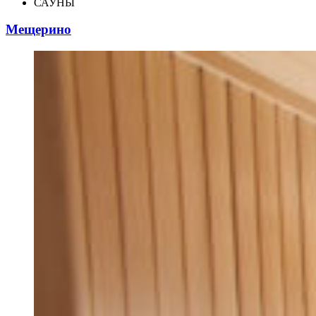
САУНЫ
Мещерино