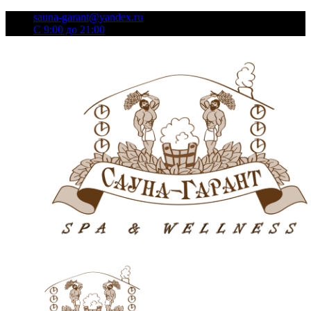
sauna-garant@yandex.ru
C 9:00 до 21:00