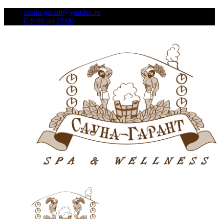
sauna-garant@yandex.ru
C 9:00 до 21:00